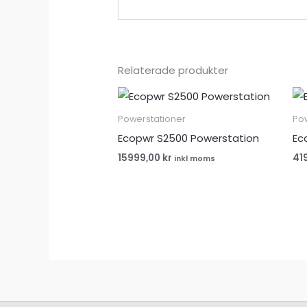
Relaterade produkter
Powerstationer
Po
Ecopwr S2500 Powerstation
Ec
15999,00
kr
41
inkl moms