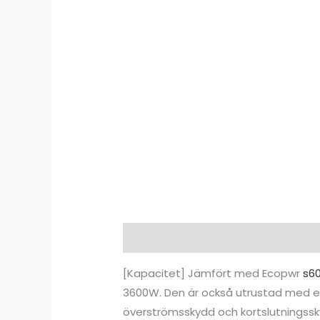
Beskrivning
Ytterligare informat
[Kapacitet] Jämfört med Ecopwr
s6
3600W. Den är också utrustad med e
överströmsskydd och kortslutningssk