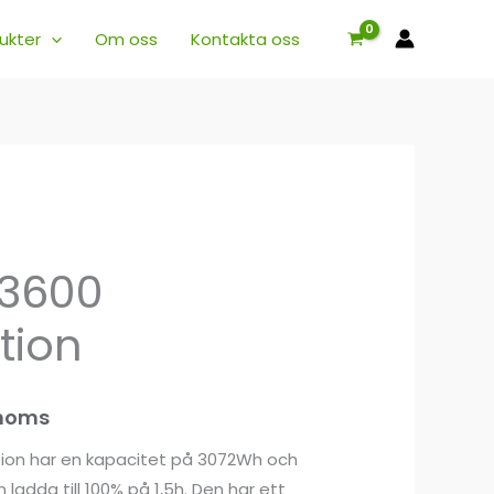
ukter
Om oss
Kontakta oss
S3600
tion
 moms
ion har en kapacitet på 3072Wh och
ladda till 100% på 1,5h. Den har ett