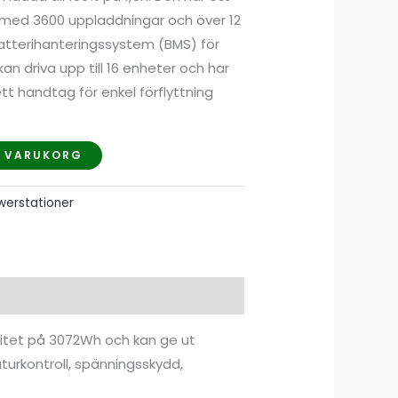
i med 3600 uppladdningar och över 12
batterihanteringssystem (BMS) för
n driva upp till 16 enheter och har
tt handtag för enkel förflyttning
 I VARUKORG
werstationer
itet på 3072Wh och kan ge ut
rkontroll, spänningsskydd,