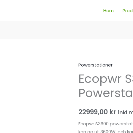
Hem
Prod
Powerstationer
Ecopwr
Ecopwr 
S3600
Powerstation
Powersta
mängd
22999,00
kr
inkl
Ecopwr S3600 powerstat
kan ge ut 3600W, och kan 