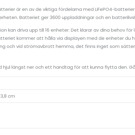
tterier är en av de viktiga fördelarna med LiFePO4-batterier 
äkerheten. Batteriet ger 3600 uppladdningar och en batteriliv
on kan driva upp till 16 enheter. Det klarar av dina behov fö
tteriet kommer att hålla via displayen med de enheter du h
ping och vid strömavbrott hemma, det finns inget som sätter
hjul längst ner och ett handtag för att kunna flytta den. Gå
43,8 cm