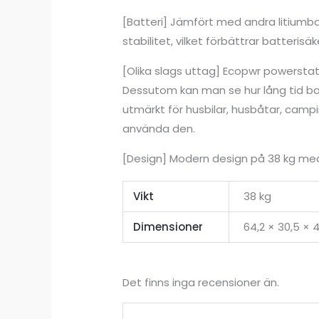
[Batteri] Jämfört med andra litiumba
stabilitet, vilket förbättrar batteris
[Olika slags uttag] Ecopwr powerstati
Dessutom kan man se hur lång tid ba
utmärkt för husbilar, husbåtar, cam
använda den.
[Design] Modern design på 38 kg med 
Vikt
38 kg
Dimensioner
64,2 × 30,5 × 
Det finns inga recensioner än.