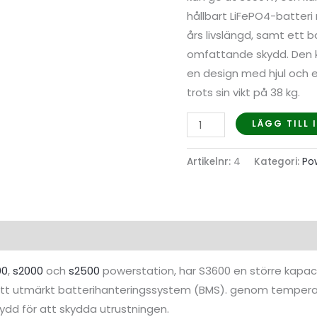
hållbart LiFePO4-batter
års livslängd, samt ett 
omfattande skydd. Den ka
en design med hjul och e
trots sin vikt på 38 kg.
LÄGG TILL
Artikelnr:
4
Kategori:
Po
ion
Recensioner (0)
00
,
s2000
och
s2500
powerstation, har S3600 en större kapac
tt utmärkt batterihanteringssystem (BMS). genom temperatu
ydd för att skydda utrustningen.