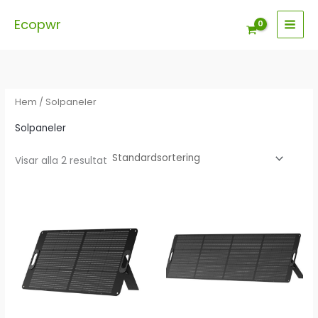
Hoppa
Ecopwr
till
innehåll
Hem
/ Solpaneler
Solpaneler
Visar alla 2 resultat